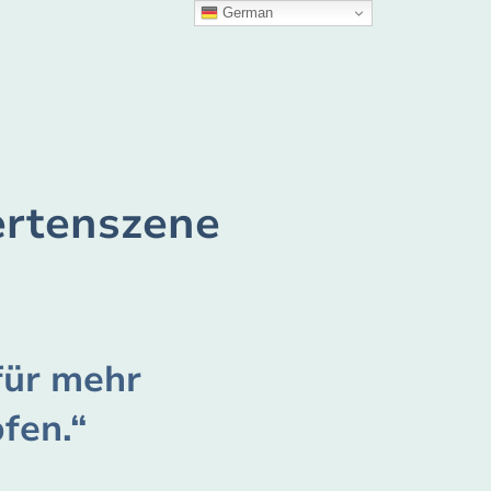
German
Tourismus, Freizeit & Kultur
Pressemitteilungen
ertenszene
für mehr
fen.“