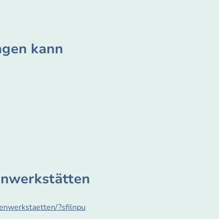
ingen kann
enwerkstätten
tenwerkstaetten/?sfilnpu