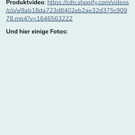
Produktvideo
:
https://cdn.shopify.com/videos
/c/o/v/8ab18da723d8402eb2ae32d375c909
78.mp4?v=1646563222
Und hier einige Fotos: